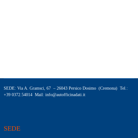
SEDE: Via A. Gramsci, 67 – 26043 Persico Dosimo (Cremona) Tel.:
+39 0372.54014 Mail: info@autofficinadati.it
SEDE