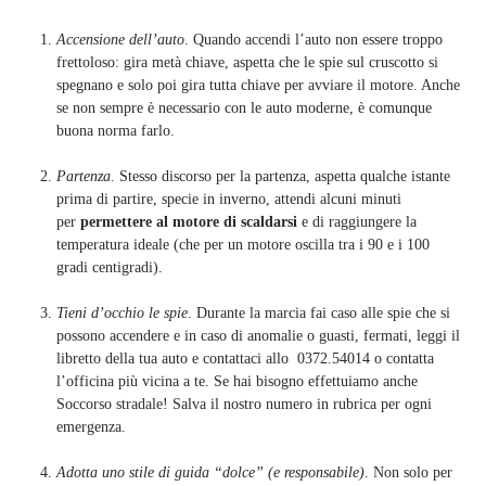
Accensione dell’auto
. Quando accendi l’auto non essere troppo
frettoloso: gira metà chiave, aspetta che le spie sul cruscotto si
spegnano e solo poi gira tutta chiave per avviare il motore. Anche
se non sempre è necessario con le auto moderne, è comunque
buona norma farlo.
Partenza
. Stesso discorso per la partenza, aspetta qualche istante
prima di partire, specie in inverno, attendi alcuni minuti
per
permettere al motore di scaldarsi
e di raggiungere la
temperatura ideale (che per un motore oscilla tra i 90 e i 100
gradi centigradi).
Tieni d’occhio le spie
. Durante la marcia fai caso alle spie che si
possono accendere e in caso di anomalie o guasti, fermati, leggi il
libretto della tua auto e contattaci allo 0372.54014 o contatta
l’officina più vicina a te. Se hai bisogno effettuiamo anche
Soccorso stradale! Salva il nostro numero in rubrica per ogni
emergenza.
Adotta uno stile di guida “dolce” (e responsabile)
. Non solo per